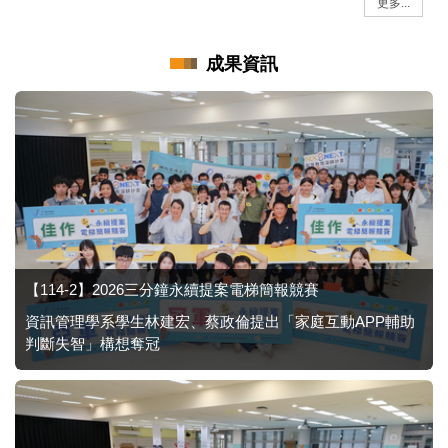
更多...
成果資訊
【114-2】2026三分鐘永續提案電梯簡報競賽
資訊管理學系學生林建宏、蔡政倫提出「家庭互動APP輔助
判斷失智」構想奪冠