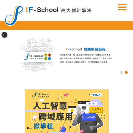
跳
到
主
要
內
容
區